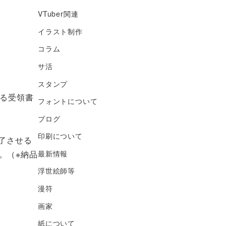
VTuber関連
イラスト制作
コラム
サ活
スタンプ
よる受領書
フォントについて
ブログ
印刷について
了させる
最新情報
。
（※納品
浮世絵師等
漫符
画家
紙について