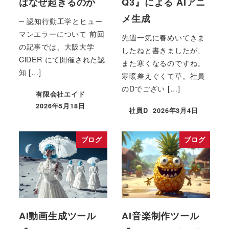
はなぜ起きるのか
Q3』による AIアニ
メ生成
─ 認知行動工学とヒュー
マンエラーについて 前回
先週一気に春めいてきま
の記事では、大阪大学
したねと書きましたが、
CiDER にて開催された認
また寒くなるのですね。
知 […]
寒暖差えぐくて草。社員
のDでござい […]
有限会社エイド
2026年5月18日
社員D
2026年3月4日
ブログ
ブログ
AI動画生成ツール
AI音楽制作ツール