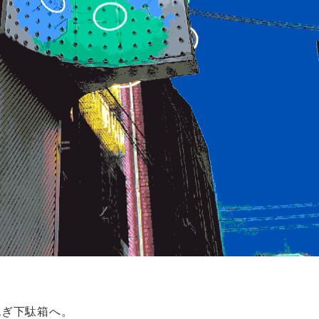
脱ぎ下駄箱へ。