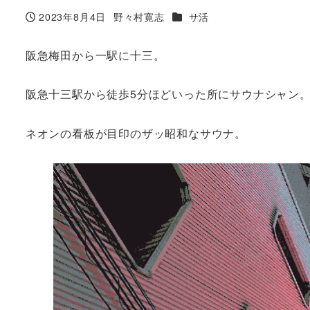
カテゴリー
2023年8月4日
野々村寛志
サ活
投稿日
著
者
阪急梅田から一駅に十三。
阪急十三駅から徒歩5分ほどいった所にサウナシャン
ネオンの看板が目印のザッ昭和なサウナ。