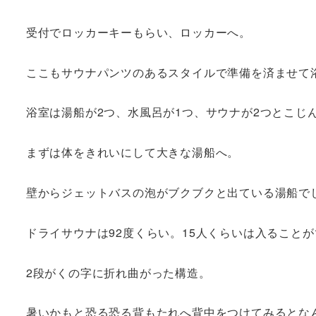
受付でロッカーキーもらい、ロッカーへ。
ここもサウナパンツのあるスタイルで準備を済ませて
浴室は湯船が2つ、水風呂が1つ、サウナが2つとこじ
まずは体をきれいにして大きな湯船へ。
壁からジェットバスの泡がブクブクと出ている湯船で
ドライサウナは92度くらい。15人くらいは入ること
2段がくの字に折れ曲がった構造。
暑いかもと恐る恐る背もたれへ背中をつけてみるとな