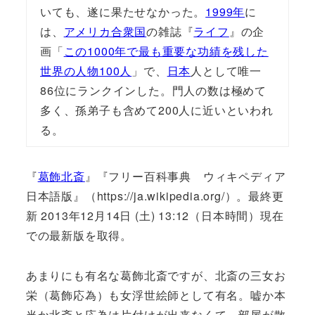
いても、遂に果たせなかった。
1999年
に
は、
アメリカ合衆国
の雑誌『
ライフ
』の企
画「
この1000年で最も重要な功績を残した
世界の人物100人
」で、
日本
人として唯一
86位にランクインした。門人の数は極めて
多く、孫弟子も含めて200人に近いといわれ
る。
『
葛飾北斎
』『フリー百科事典 ウィキペディア
日本語版』（https://ja.wikipedia.org/）。最終更
新 2013年12月14日 (土) 13:12（日本時間）現在
での最新版を取得。
あまりにも有名な葛飾北斎ですが、北斎の三女お
栄（葛飾応為）も女浮世絵師として有名。嘘か本
当か北斎と応為は片付けが出来なくて、部屋が散