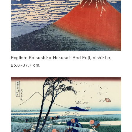
English: Katsushika Hokusai: Red Fuji, nishiki-e,
25,6×37,7 cm.