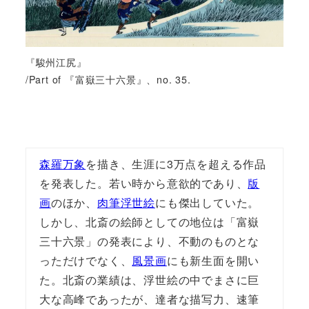
『駿州江尻』
/Part of 『富嶽三十六景』、no. 35.
森羅万象
を描き、生涯に3万点を超える作品
を発表した。若い時から意欲的であり、
版
画
のほか、
肉筆浮世絵
にも傑出していた。
しかし、北斎の絵師としての地位は「富嶽
三十六景」の発表により、不動のものとな
っただけでなく、
風景画
にも新生面を開い
た。北斎の業績は、浮世絵の中でまさに巨
大な高峰であったが、達者な描写力、速筆