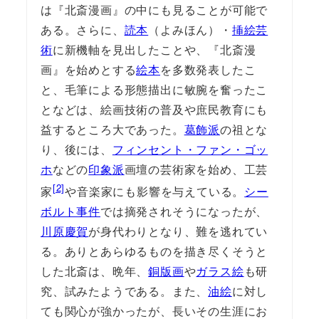
は『北斎漫画』の中にも見ることが可能で
ある。さらに、
読本
（よみほん）・
挿絵芸
術
に新機軸を見出したことや、『北斎漫
画』を始めとする
絵本
を多数発表したこ
と、毛筆による形態描出に敏腕を奮ったこ
となどは、絵画技術の普及や庶民教育にも
益するところ大であった。
葛飾派
の祖とな
り、後には、
フィンセント・ファン・ゴッ
ホ
などの
印象派
画壇の芸術家を始め、工芸
[2]
家
や音楽家にも影響を与えている。
シー
ボルト事件
では摘発されそうになったが、
川原慶賀
が身代わりとなり、難を逃れてい
る。ありとあらゆるものを描き尽くそうと
した北斎は、晩年、
銅版画
や
ガラス絵
も研
究、試みたようである。また、
油絵
に対し
ても関心が強かったが、長いその生涯にお